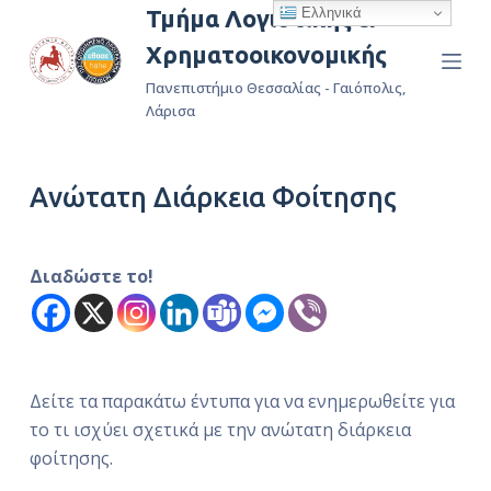
Ελληνικά
Τμήμα Λογιστικής &
Μ
Χρηματοοικονομικής
ε
τ
Πανεπιστήμιο Θεσσαλίας - Γαιόπολις,
ά
Λάρισα
β
α
Ανώτατη Διάρκεια Φοίτησης
σ
η
σ
Διαδώστε το!
τ
ο
π
ε
ρ
Δείτε τα παρακάτω έντυπα για να ενημερωθείτε για
ι
το τι ισχύει σχετικά με την ανώτατη διάρκεια
ε
φοίτησης.
χ