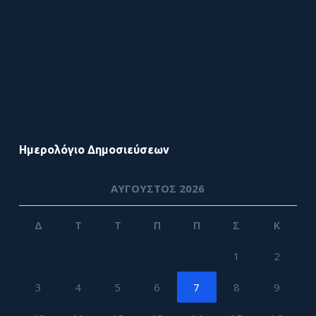
Ημερολόγιο Δημοσιεύσεων
ΑΎΓΟΥΣΤΟΣ 2026
Δ
Τ
Τ
Π
Π
Σ
Κ
1
2
3
4
5
6
7
8
9