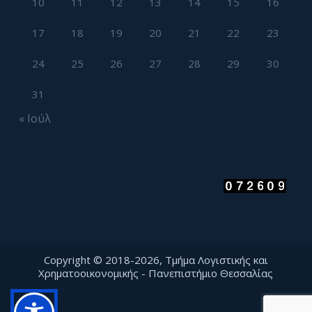
10
11
12
13
14
15
16
17
18
19
20
21
22
23
24
25
26
27
28
29
30
31
« Ιούλ
Copyright © 2018-2026, Τμήμα Λογιστικής και
Χρηματοοικονομικής - Πανεπιστήμιο Θεσσαλίας